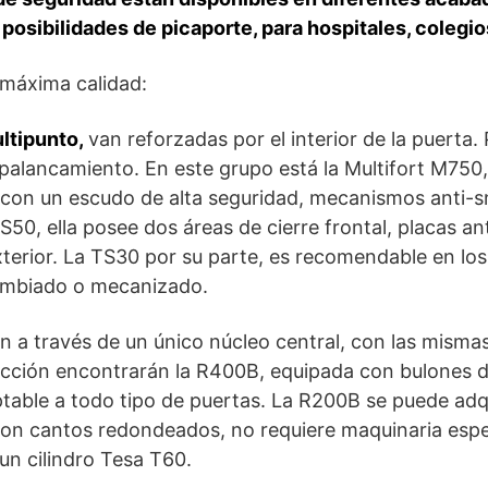
, posibilidades de picaporte, para hospitales, coleg
 máxima calidad:
ltipunto,
van reforzadas por el interior de la puerta
apalancamiento. En este grupo está la Multifort M750,
a con un escudo de alta seguridad, mecanismos anti-s
0, ella posee dos áreas de cierre frontal, placas ant
xterior. La TS30 por su parte, es recomendable en lo
cambiado o mecanizado.
an a través de un único núcleo central, con las misma
ección encontrarán la R400B, equipada con bulones d
ptable a todo tipo de puertas. La R200B se puede adq
con cantos redondeados, no requiere maquinaria espec
un cilindro Tesa T60.