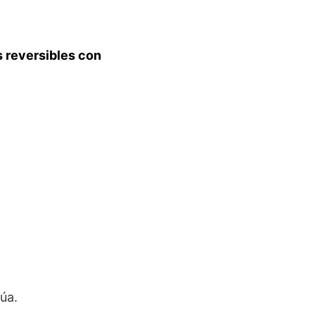
s reversibles con
úa.