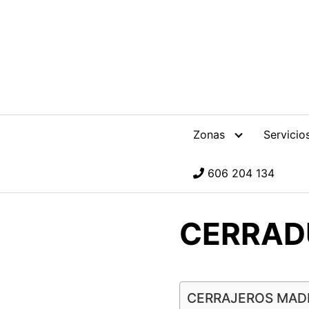
S
a
l
t
a
r
a
l
Zonas
Servicio
c
o
606 204 134
n
t
e
CERRAD
n
i
d
o
CERRAJEROS MAD