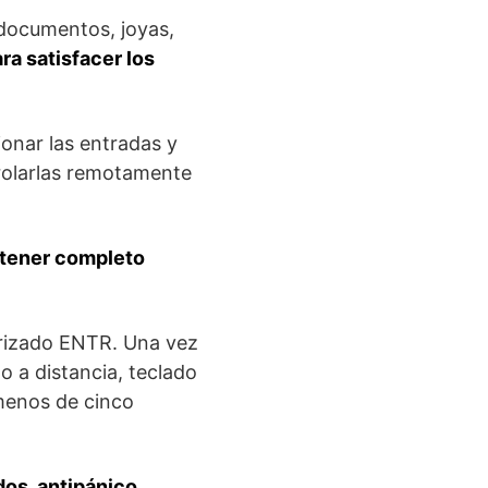
 documentos, joyas,
a satisfacer los
ionar las entradas y
rolarlas remotamente
 tener completo
orizado ENTR. Una vez
o a distancia, teclado
 menos de cinco
os, antipánico,