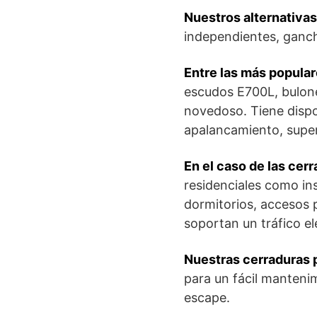
Nuestros alternativa
independientes, gancho
Entre las más popula
escudos E700L, bulone
novedoso. Tiene dispo
apalancamiento, super
En el caso de las cer
residenciales como ins
dormitorios, accesos p
soportan un tráfico el
Nuestras cerraduras p
para un fácil mantenim
escape.