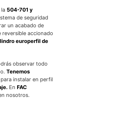
 la
504-701 y
istema de seguridad
trar un acabado de
e reversible accionado
ilindro europerfil de
drás observar todo
do.
Tenemos
ara instalar en perfil
je.
En
FAC
en nosotros.