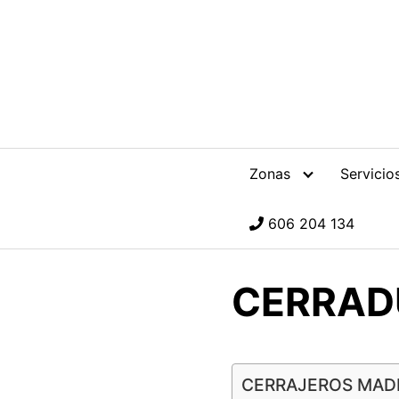
S
a
l
t
a
r
a
l
Zonas
Servicio
c
o
606 204 134
n
t
e
CERRAD
n
i
d
o
CERRAJEROS MAD