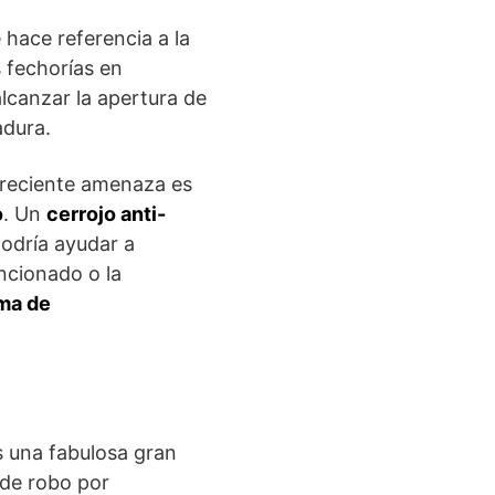
 hace referencia a la
 fechorías en
lcanzar la apertura de
adura.
creciente amenaza es
o
. Un
cerrojo anti-
podría ayudar a
ncionado o la
ema de
 una fabulosa gran
 de robo por