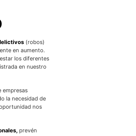
D
delictivos
(robos)
mente en aumento.
tar los diferentes
istrada en nuestro
ue empresas
o la necesidad de
 oportunidad nos
onales,
prevén