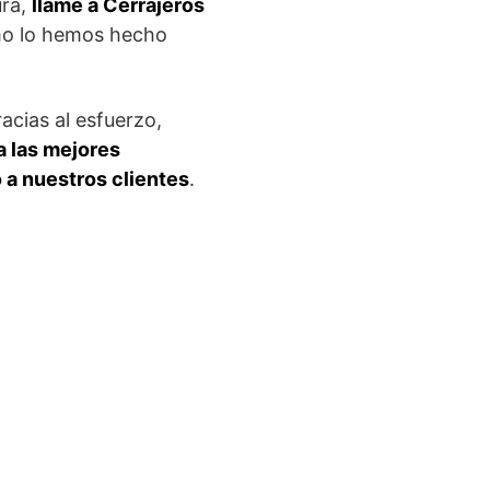
ura,
llame a Cerrajeros
omo lo hemos hecho
acias al esfuerzo,
a las mejores
 a nuestros clientes
.