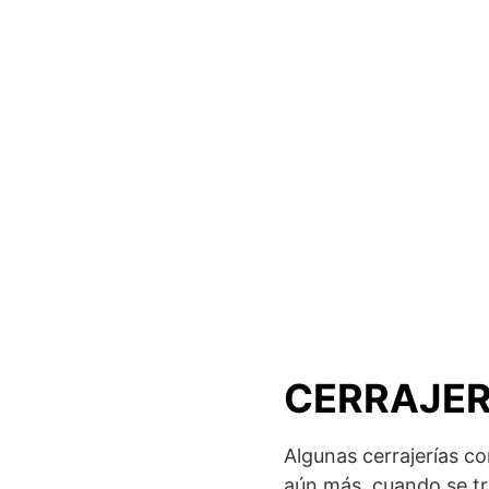
CERRAJE
Algunas cerrajerías c
aún más, cuando se tr